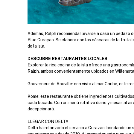
Además, Ralph recomienda llevarse a casa un pedazo del
Blue Curaçao. Se elabora con las cáscaras de la fruta la
de la isla.
DESCUBRE RESTAURANTES LOCALES
Explorar la rica cocina de la isla ofrece una gastronomí
Ralph, ambos convenientemente ubicados en Willemstad
Gouverneur de Rouville: con vista al mar Caribe, este re
Kome: este restaurante obtiene ingredientes cultivados
cada bocado. Con un menú rotativo diario y mesas al ai
decepcionará.
LLEGAR CON DELTA
Delta ha relanzado el servicio a Curazao, brindando un s
por primera vez desde 2010. Al presentar esta nueva ru