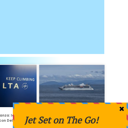
ianza: lo que debe
El nuevo Star Seeker de Windstar
con Delta Airlines
Cruises inicia su temporada
inaugural en Alaska.