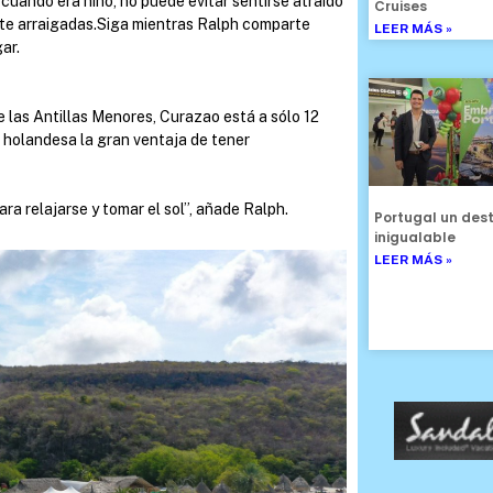
 cuando era niño, no puede evitar sentirse atraído
Cruises
ente arraigadas.Siga mientras Ralph comparte
LEER MÁS »
ar.
de las Antillas Menores, Curazao está a sólo 12
ña holandesa la gran ventaja de tener
ra relajarse y tomar el sol”, añade Ralph.
Portugal un dest
inigualable
LEER MÁS »