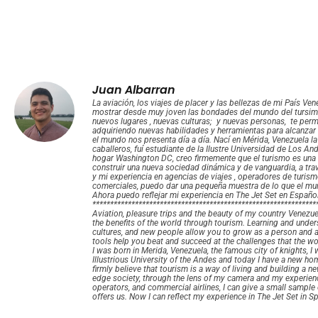
Juan Albarran
La aviación, los viajes de placer y las bellezas de mi País V
mostrar desde muy joven las bondades del mundo del tursim
nuevos lugares , nuevas culturas; y nuevas personas, te per
adquiriendo nuevas habilidades y herramientas para alcanzar 
el mundo nos presenta día a día. Nací en Mérida, Venezuela l
caballeros, fuí estudiante de la Ilustre Universidad de Los A
hogar Washington DC, creo firmemente que el turismo es una 
construir una nueva sociedad dinámica y de vanguardia, a tra
y mi experiencia en agencias de viajes , operadores de turism
comerciales, puedo dar una pequeña muestra de lo que el m
Ahora puedo reflejar mi experiencia en The Jet Set en Español
***************************************************************
Aviation, pleasure trips and the beauty of my country Venezu
the benefits of the world through tourism. Learning and unde
cultures, and new people allow you to grow as a person and a
tools help you beat and succeed at the challenges that the wo
I was born in Merida, Venezuela, the famous city of knights, I 
Illustrious University of the Andes and today I have a new ho
firmly believe that tourism is a way of living and building a 
edge society, through the lens of my camera and my experience
operators, and commercial airlines, I can give a small sampl
offers us. Now I can reflect my experience in The Jet Set in S