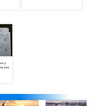
os y
ae sus