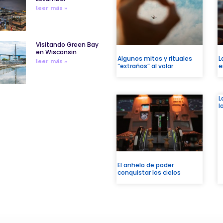
leer más »
Visitando Green Bay
en Wisconsin
Algunos mitos y rituales
L
leer más »
“extraños” al volar
e
L
l
El anhelo de poder
conquistar los cielos