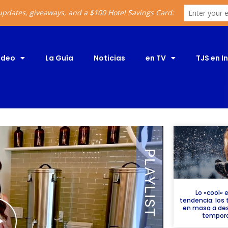
ideo
La Guía
Noticias
en TV
TJS en I
Lo «cool» 
tendencia: los
en masa a des
tempora