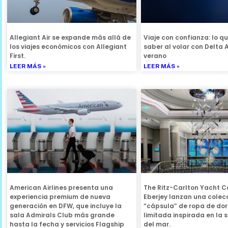
Allegiant Air se expande más allá de
Viaje con confianza: lo q
los viajes económicos con Allegiant
saber al volar con Delta A
First.
verano
LEER MÁS »
LEER MÁS »
American Airlines presenta una
The Ritz-Carlton Yacht Co
experiencia premium de nueva
Eberjey lanzan una colec
generación en DFW, que incluye la
“cápsula” de ropa de dorm
sala Admirals Club más grande
limitada inspirada en la 
hasta la fecha y servicios Flagship
del mar.