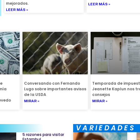
mejorados.
LEER MÁS »
LEER MÁS »
de
Conversando con Fernando
Temporada de impuest
mía
Lugo sobre importantes avisos
Jeanette Kaplun nos tr
de la USDA
consejos
cevedo
MIRAR »
MIRAR »
VARIEDADES
5 razones para visitar
Estambul