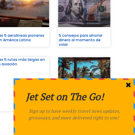
as 5 aerolíneas pioneras
5 consejos para ahorrar
n América Latina
dinero al momento de
volar
as 5 rutas más largas en
a aviación
Kathy Buccio nos comenta
sobre los todo incluido de
Hilton