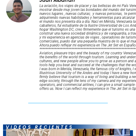
Juan Albarran
La aviación, los viajes de placer y las bellezas de mi País V
mostrar desde muy joven las bondades del mundo del tursim
nuevos lugares , nuevas culturas; y nuevas personas, te per
adquiriendo nuevas habilidades y herramientas para alcanzar 
el mundo nos presenta día a día. Nací en Mérida, Venezuela l
caballeros, fuí estudiante de la Ilustre Universidad de Los A
hogar Washington DC, creo firmemente que el turismo es una 
construir una nueva sociedad dinámica y de vanguardia, a tra
y mi experiencia en agencias de viajes , operadores de turism
comerciales, puedo dar una pequeña muestra de lo que el m
Ahora puedo reflejar mi experiencia en The Jet Set en Español
***************************************************************
Aviation, pleasure trips and the beauty of my country Venezu
the benefits of the world through tourism. Learning and unde
cultures, and new people allow you to grow as a person and a
tools help you beat and succeed at the challenges that the wo
I was born in Merida, Venezuela, the famous city of knights, I 
Illustrious University of the Andes and today I have a new ho
firmly believe that tourism is a way of living and building a 
edge society, through the lens of my camera and my experience
operators, and commercial airlines, I can give a small sampl
offers us. Now I can reflect my experience in The Jet Set in S
VIDEOS RECIENTES